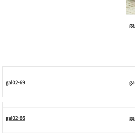
ga
gal02-69
ga
gal02-66
ga