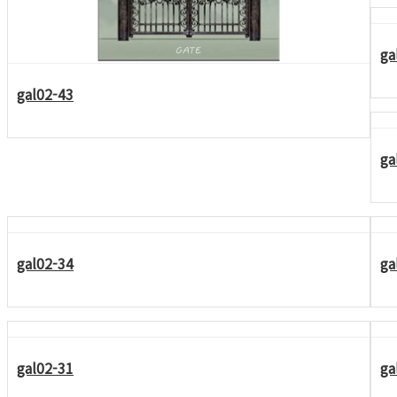
ga
gal02-43
ga
gal02-34
ga
gal02-31
ga