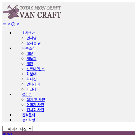
회사소개
인사말
오시는 길
제품소개
대문
캐노피
계단
발코니/휀스
화분대
파티션
인테리어
파고라
갤러리
설치 후 사진
이미지 사진
전시회 사진
견적문의
공지사항
갤러리