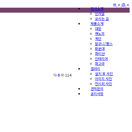
회사소개
인사말
오시는 길
제품소개
대문
캐노피
계단
발코니/휀스
화분대
파티션
인테리어
파고라
갤러리
설치 후 사진
0
114
이미지 사진
전시회 사진
견적문의
공지사항