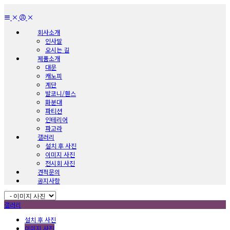
회사소개
인사말
오시는 길
제품소개
대문
캐노피
계단
발코니/휀스
화분대
파티션
인테리어
파고라
갤러리
설치 후 사진
이미지 사진
전시회 사진
견적문의
공지사항
갤러리
설치 후 사진
이미지 사진