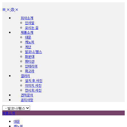
회사소개
인사말
오시는 길
제품소개
대문
캐노피
계단
발코니/휀스
화분대
파티션
인테리어
파고라
갤러리
설치 후 사진
이미지 사진
전시회 사진
견적문의
공지사항
제품소개
대문
캐노피