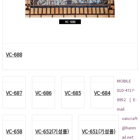
VC-688
MOBILE
010-4717-
VC-687
VC-686
VC-685
VC-684
8952 | E-
mail
vancraft
@hanm
VC-658
VC-652(기성품)
VC-651(기성품)
ail.net