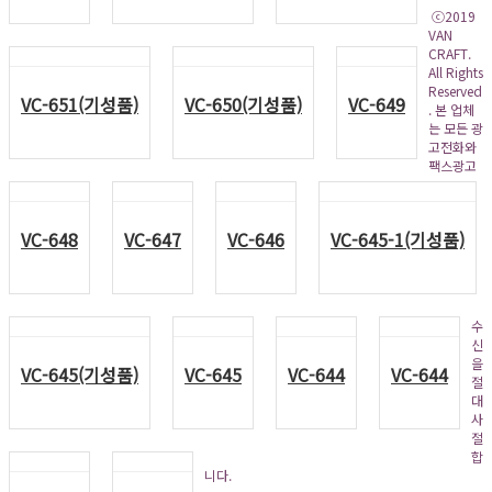
ⓒ2019
VAN
CRAFT.
All Rights
Reserved
VC-651(기성품)
VC-650(기성품)
VC-649
. 본 업체
는 모든 광
고전화와
팩스광고
VC-648
VC-647
VC-646
VC-645-1(기성품)
수
신
을
VC-645(기성품)
VC-645
VC-644
VC-644
절
대
사
절
합
니다.