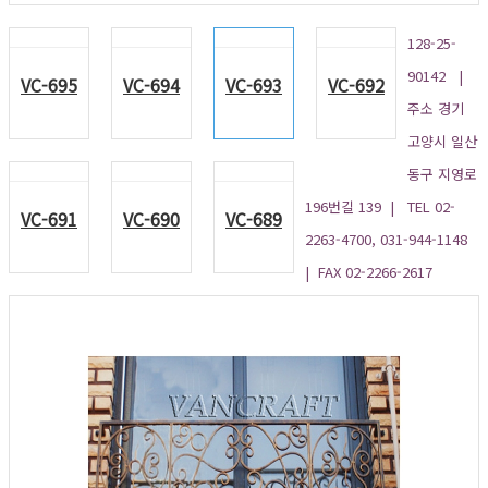
128-25-
90142 |
VC-695
VC-694
VC-693
VC-692
주소 경기
고양시 일산
동구 지영로
196번길 139 | TEL 02-
VC-691
VC-690
VC-689
2263-4700, 031-944-1148
| FAX 02-2266-2617