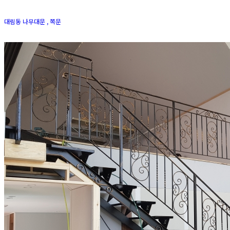
대림동 나무대문 , 쪽문