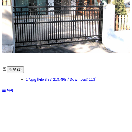
첨부 (1)
17.jpg
[File Size: 219.4KB / Download: 113]
목록