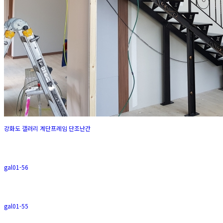
강화도 갤러리 계단프레임 단조난간
gal01-56
gal01-55