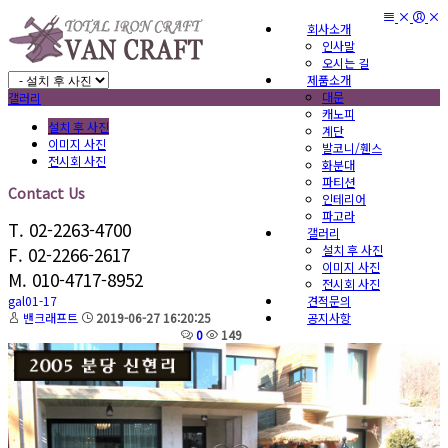
회사소개
인사말
오시는 길
제품소개
대문
갤러리
캐노피
설치 후 사진
계단
이미지 사진
발코니/휀스
전시회 사진
화분대
파티션
Contact Us
인테리어
파고라
T. 02-2263-4700
갤러리
설치 후 사진
F. 02-2266-2617
이미지 사진
M. 010-4717-8952
전시회 사진
견적문의
gal01-17
공지사항
밴크래프트
2019-06-27 16:20:25
0
149